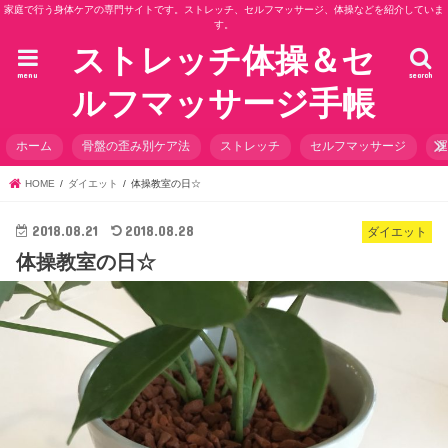
家庭で行う身体ケアの専門サイトです。ストレッチ、セルフマッサージ、体操などを紹介していま
す。
ストレッチ体操＆セ
menu
search
ルフマッサージ手帳
ホーム
骨盤の歪み別ケア法
ストレッチ
セルフマッサージ
HOME
ダイエット
体操教室の日☆
2018.08.21
2018.08.28
ダイエット
体操教室の日☆