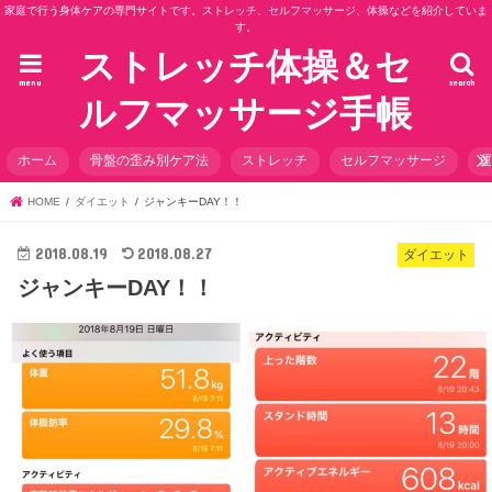
家庭で行う身体ケアの専門サイトです。ストレッチ、セルフマッサージ、体操などを紹介していま
す。
ストレッチ体操＆セ
menu
search
ルフマッサージ手帳
ホーム
骨盤の歪み別ケア法
ストレッチ
セルフマッサージ
HOME
ダイエット
ジャンキーDAY！！
2018.08.19
2018.08.27
ダイエット
ジャンキーDAY！！